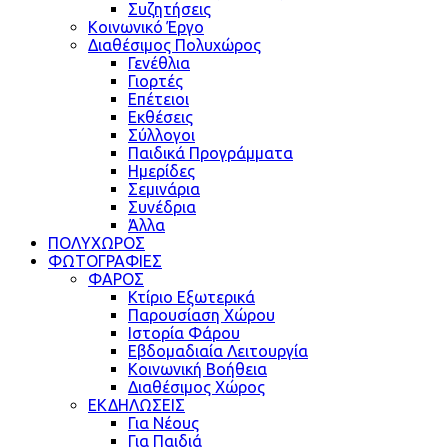
Συζητήσεις
Κοινωνικό Έργο
Διαθέσιμος Πολυχώρος
Γενέθλια
Γιορτές
Επέτειοι
Εκθέσεις
Σύλλογοι
Παιδικά Προγράμματα
Ημερίδες
Σεμινάρια
Συνέδρια
Άλλα
ΠΟΛΥΧΩΡΟΣ
ΦΩΤΟΓΡΑΦΙΕΣ
ΦΑΡΟΣ
Κτίριο Εξωτερικά
Παρουσίαση Χώρου
Ιστορία Φάρου
Εβδομαδιαία Λειτουργία
Κοινωνική Βοήθεια
Διαθέσιμος Χώρος
ΕΚΔΗΛΩΣΕΙΣ
Για Νέους
Για Παιδιά