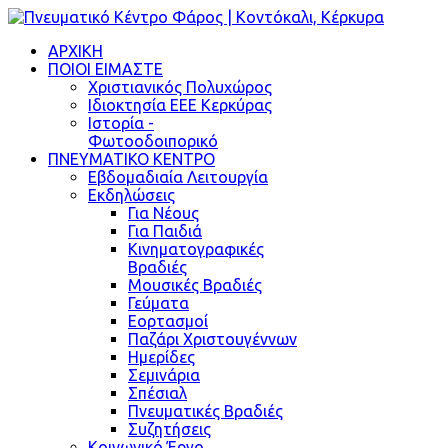
ΑΡΧΙΚΗ
ΠΟΙΟΙ ΕΙΜΑΣΤΕ
Χριστιανικός Πολυχώρος
Ιδιοκτησία ΕΕΕ Κερκύρας
Ιστορία -
Φωτοοδοιπορικό
ΠΝΕΥΜΑΤΙΚΟ ΚΕΝΤΡΟ
Εβδομαδιαία Λειτουργία
Εκδηλώσεις
Για Νέους
Για Παιδιά
Κινηματογραφικές
Βραδιές
Μουσικές Βραδιές
Γεύματα
Εορτασμοί
Παζάρι Χριστουγέννων
Ημερίδες
Σεμινάρια
Σπέσιαλ
Πνευματικές Βραδιές
Συζητήσεις
Κοινωνικό Έργο