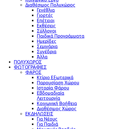
Διαθέσιμος Πολυχώρος
Γενέθλια
Γιορτές
Επέτειοι
Εκθέσεις
Σύλλογοι
Παιδικά Προγράμματα
Ημερίδες
Σεμινάρια
Συνέδρια
Άλλα
ΠΟΛΥΧΩΡΟΣ
ΦΩΤΟΓΡΑΦΙΕΣ
ΦΑΡΟΣ
Κτίριο Εξωτερικά
Παρουσίαση Χώρου
Ιστορία Φάρου
Εβδομαδιαία
Λειτουργία
Κοινωνική Βοήθεια
Διαθέσιμος Χώρος
ΕΚΔΗΛΩΣΕΙΣ
Για Νέους
Για Παιδιά