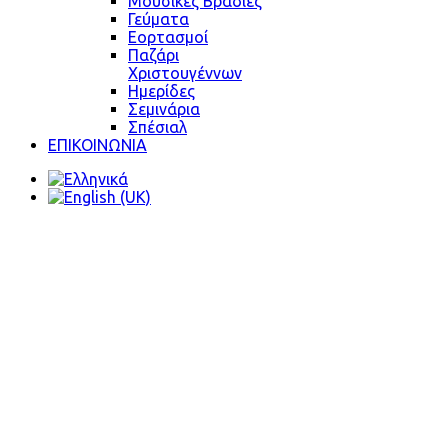
Μουσικές Βραδιές
Γεύματα
Εορτασμοί
Παζάρι
Χριστουγέννων
Ημερίδες
Σεμινάρια
Σπέσιαλ
ΕΠΙΚΟΙΝΩΝΙΑ