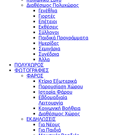
Διαθέσιμος Πολυχώρος
Γενέθλια
Γιορτές
Επέτειοι
Εκθέσεις
Σύλλογοι
Παιδικά Προγράμματα
Ημερίδες
Σεμινάρια
Συνέδρια
Άλλα
ΠΟΛΥΧΩΡΟΣ
ΦΩΤΟΓΡΑΦΙΕΣ
ΦΑΡΟΣ
Κτίριο Εξωτερικά
Παρουσίαση Χώρου
Ιστορία Φάρου
Εβδομαδιαία
Λειτουργία
Κοινωνική Βοήθεια
Διαθέσιμος Χώρος
ΕΚΔΗΛΩΣΕΙΣ
Για Νέους
Για Παιδιά