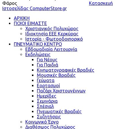
Φάρος
Κατασκευή
Ιστοσελίδας ComputerStore.gr
ΑΡΧΙΚΗ
ΠΟΙΟΙ ΕΙΜΑΣΤΕ
Χριστιανικός Πολυχώρος
Ιδιοκτησία ΕΕΕ Κερκύρας
Ιστορία - Φωτοοδοιπορικό
ΠΝΕΥΜΑΤΙΚΟ ΚΕΝΤΡΟ
Εβδομαδιαία Λειτουργία
Εκδηλώσεις
Για Νέους
Για Παιδιά
Κινηματογραφικές Βραδιές
Μουσικές Βραδιές
Γεύματα
Εορτασμοί
Παζάρι Χριστουγέννων
Ημερίδες
Σεμινάρια
Σπέσιαλ
Πνευματικές Βραδιές
Συζητήσεις
Κοινωνικό Έργο
Διαθέσιμος Πολυχώρος