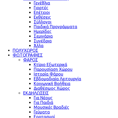
Γενέθλια
Γιορτές
Επέτειοι
Εκθέσεις
Σύλλογοι
Παιδικά Προγράμματα
Ημερίδες
Σεμινάρια
Συνέδρια
Άλλα
ΠΟΛΥΧΩΡΟΣ
ΦΩΤΟΓΡΑΦΙΕΣ
ΦΑΡΟΣ
Κτίριο Εξωτερικά
Παρουσίαση Χώρου
Ιστορία Φάρου
Εβδομαδιαία Λειτουργία
Κοινωνική Βοήθεια
Διαθέσιμος Χώρος
ΕΚΔΗΛΩΣΕΙΣ
Για Νέους
Για Παιδιά
Μουσικές Βραδιές
Γεύματα
Εορτασμοί