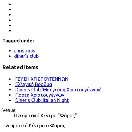
Tagged under
christmas
diner's club
Related items
ΓΕΥΣΗ ΧΡΙΣΤΟΥΓΕΝΝΩΝ
Ελληνική Βραδυά
Diner's Club 'Μια γεύση Χριστουγέννων'
Γιορτή Χριστουγέννων
Diner's Club: Italian Night
Venue:
Πνευματικό Κέντρο "Φάρος"
Πνευματικό Κέντρο ο Φάρος