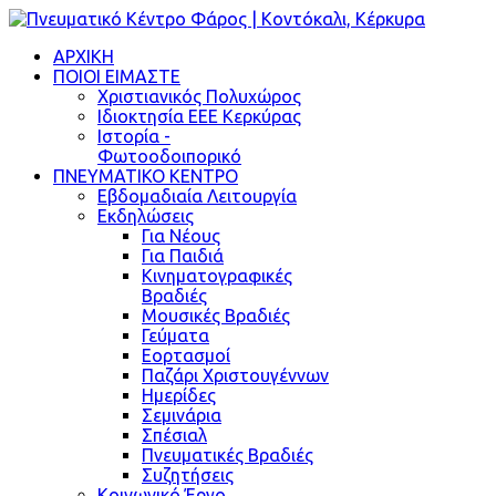
ΑΡΧΙΚΗ
ΠΟΙΟΙ ΕΙΜΑΣΤΕ
Χριστιανικός Πολυχώρος
Ιδιοκτησία ΕΕΕ Κερκύρας
Ιστορία -
Φωτοοδοιπορικό
ΠΝΕΥΜΑΤΙΚΟ ΚΕΝΤΡΟ
Εβδομαδιαία Λειτουργία
Εκδηλώσεις
Για Νέους
Για Παιδιά
Κινηματογραφικές
Βραδιές
Μουσικές Βραδιές
Γεύματα
Εορτασμοί
Παζάρι Χριστουγέννων
Ημερίδες
Σεμινάρια
Σπέσιαλ
Πνευματικές Βραδιές
Συζητήσεις
Κοινωνικό Έργο