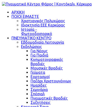
ΑΡΧΙΚΗ
ΠΟΙΟΙ ΕΙΜΑΣΤΕ
Χριστιανικός Πολυχώρος
Ιδιοκτησία ΕΕΕ Κερκύρας
Ιστορία -
Φωτοοδοιπορικό
ΠΝΕΥΜΑΤΙΚΟ ΚΕΝΤΡΟ
Εβδομαδιαία Λειτουργία
Εκδηλώσεις
Για Νέους
Για Παιδιά
Κινηματογραφικές
Βραδιές
Μουσικές Βραδιές
Γεύματα
Εορτασμοί
Παζάρι Χριστουγέννων
Ημερίδες
Σεμινάρια
Σπέσιαλ
Πνευματικές Βραδιές
Συζητήσεις
Κοινωνικό Έργο