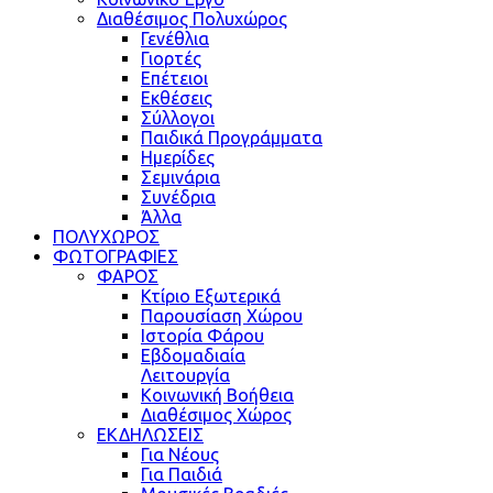
Διαθέσιμος Πολυχώρος
Γενέθλια
Γιορτές
Επέτειοι
Εκθέσεις
Σύλλογοι
Παιδικά Προγράμματα
Ημερίδες
Σεμινάρια
Συνέδρια
Άλλα
ΠΟΛΥΧΩΡΟΣ
ΦΩΤΟΓΡΑΦΙΕΣ
ΦΑΡΟΣ
Κτίριο Εξωτερικά
Παρουσίαση Χώρου
Ιστορία Φάρου
Εβδομαδιαία
Λειτουργία
Κοινωνική Βοήθεια
Διαθέσιμος Χώρος
ΕΚΔΗΛΩΣΕΙΣ
Για Νέους
Για Παιδιά