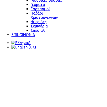
Μουσικές Βραδιές
Γεύματα
Εορτασμοί
Παζάρι
Χριστουγέννων
Ημερίδες
Σεμινάρια
Σπέσιαλ
ΕΠΙΚΟΙΝΩΝΙΑ