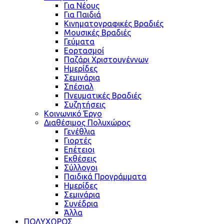
Για Νέους
Για Παιδιά
Κινηματογραφικές Βραδιές
Μουσικές Βραδιές
Γεύματα
Εορτασμοί
Παζάρι Χριστουγέννων
Ημερίδες
Σεμινάρια
Σπέσιαλ
Πνευματικές Βραδιές
Συζητήσεις
Κοινωνικό Έργο
Διαθέσιμος Πολυχώρος
Γενέθλια
Γιορτές
Επέτειοι
Εκθέσεις
Σύλλογοι
Παιδικά Προγράμματα
Ημερίδες
Σεμινάρια
Συνέδρια
Άλλα
ΠΟΛΥΧΩΡΟΣ