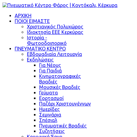
ΑΡΧΙΚΗ
ΠΟΙΟΙ ΕΙΜΑΣΤΕ
Χριστιανικός Πολυχώρος
Ιδιοκτησία ΕΕΕ Κερκύρας
Ιστορία -
Φωτοοδοιπορικό
ΠΝΕΥΜΑΤΙΚΟ ΚΕΝΤΡΟ
Εβδομαδιαία Λειτουργία
Εκδηλώσεις
Για Νέους
Για Παιδιά
Κινηματογραφικές
Βραδιές
Μουσικές Βραδιές
Γεύματα
Εορτασμοί
Παζάρι Χριστουγέννων
Ημερίδες
Σεμινάρια
Σπέσιαλ
Πνευματικές Βραδιές
Συζητήσεις
Κοινωνικό Έργο