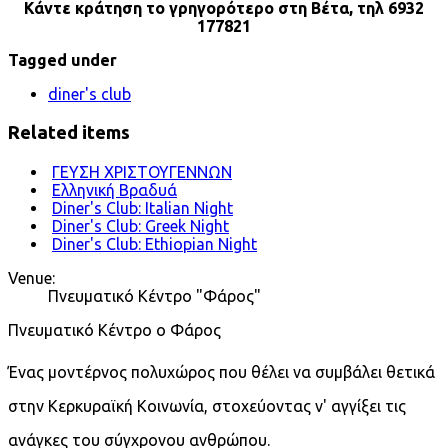
Κάντε κράτηση το γρηγορότερο στη Βέτα, τηλ 6932
177821
Tagged under
diner's club
Related items
ΓΕΥΣΗ ΧΡΙΣΤΟΥΓΕΝΝΩΝ
Ελληνική Βραδυά
Diner's Club: Italian Night
Diner's Club: Greek Night
Diner's Club: Ethiopian Night
Venue:
Πνευματικό Κέντρο "Φάρος"
Πνευματικό Κέντρο ο Φάρος
Ένας μοντέρνος πολυχώρος που θέλει να συμβάλει θετικά
στην Κερκυραϊκή Κοινωνία, στοχεύοντας ν' αγγίξει τις
ανάγκες του σύγχρονου ανθρώπου.