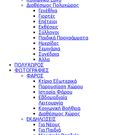
Διαθέσιμος Πολυχώρος
Γενέθλια
Γιορτές
Επέτειοι
Εκθέσεις
Σύλλογοι
Παιδικά Προγράμματα
Ημερίδες
Σεμινάρια
Συνέδρια
Άλλα
ΠΟΛΥΧΩΡΟΣ
ΦΩΤΟΓΡΑΦΙΕΣ
ΦΑΡΟΣ
Κτίριο Εξωτερικά
Παρουσίαση Χώρου
Ιστορία Φάρου
Εβδομαδιαία
Λειτουργία
Κοινωνική Βοήθεια
Διαθέσιμος Χώρος
ΕΚΔΗΛΩΣΕΙΣ
Για Νέους
Για Παιδιά