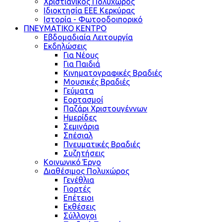
Χριστιανικός Πολυχώρος
Ιδιοκτησία ΕΕΕ Κερκύρας
Ιστορία - Φωτοοδοιπορικό
ΠΝΕΥΜΑΤΙΚΟ ΚΕΝΤΡΟ
Εβδομαδιαία Λειτουργία
Εκδηλώσεις
Για Νέους
Για Παιδιά
Κινηματογραφικές Βραδιές
Μουσικές Βραδιές
Γεύματα
Εορτασμοί
Παζάρι Χριστουγέννων
Ημερίδες
Σεμινάρια
Σπέσιαλ
Πνευματικές Βραδιές
Συζητήσεις
Κοινωνικό Έργο
Διαθέσιμος Πολυχώρος
Γενέθλια
Γιορτές
Επέτειοι
Εκθέσεις
Σύλλογοι