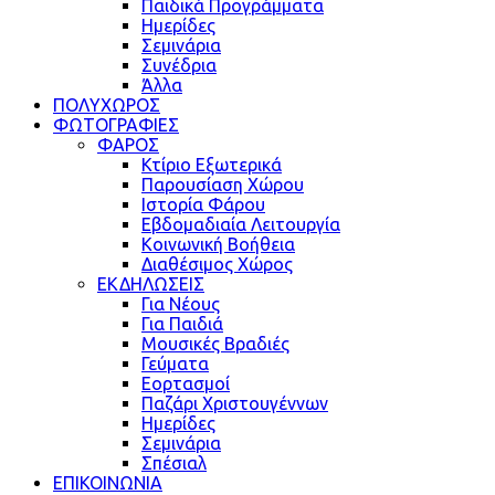
Παιδικά Προγράμματα
Ημερίδες
Σεμινάρια
Συνέδρια
Άλλα
ΠΟΛΥΧΩΡΟΣ
ΦΩΤΟΓΡΑΦΙΕΣ
ΦΑΡΟΣ
Κτίριο Εξωτερικά
Παρουσίαση Χώρου
Ιστορία Φάρου
Εβδομαδιαία Λειτουργία
Κοινωνική Βοήθεια
Διαθέσιμος Χώρος
ΕΚΔΗΛΩΣΕΙΣ
Για Νέους
Για Παιδιά
Μουσικές Βραδιές
Γεύματα
Εορτασμοί
Παζάρι Χριστουγέννων
Ημερίδες
Σεμινάρια
Σπέσιαλ
ΕΠΙΚΟΙΝΩΝΙΑ