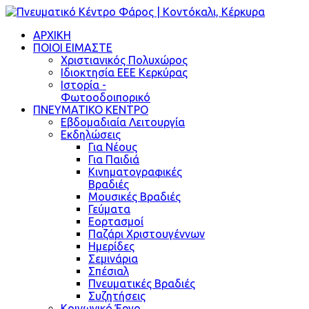
ΑΡΧΙΚΗ
ΠΟΙΟΙ ΕΙΜΑΣΤΕ
Χριστιανικός Πολυχώρος
Ιδιοκτησία ΕΕΕ Κερκύρας
Ιστορία -
Φωτοοδοιπορικό
ΠΝΕΥΜΑΤΙΚΟ ΚΕΝΤΡΟ
Εβδομαδιαία Λειτουργία
Εκδηλώσεις
Για Νέους
Για Παιδιά
Κινηματογραφικές
Βραδιές
Μουσικές Βραδιές
Γεύματα
Εορτασμοί
Παζάρι Χριστουγέννων
Ημερίδες
Σεμινάρια
Σπέσιαλ
Πνευματικές Βραδιές
Συζητήσεις
Κοινωνικό Έργο