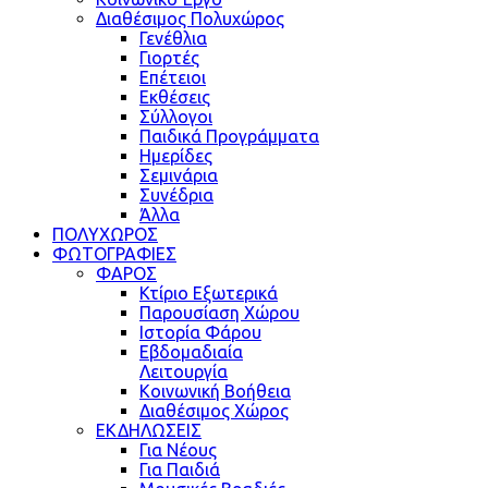
Διαθέσιμος Πολυχώρος
Γενέθλια
Γιορτές
Επέτειοι
Εκθέσεις
Σύλλογοι
Παιδικά Προγράμματα
Ημερίδες
Σεμινάρια
Συνέδρια
Άλλα
ΠΟΛΥΧΩΡΟΣ
ΦΩΤΟΓΡΑΦΙΕΣ
ΦΑΡΟΣ
Κτίριο Εξωτερικά
Παρουσίαση Χώρου
Ιστορία Φάρου
Εβδομαδιαία
Λειτουργία
Κοινωνική Βοήθεια
Διαθέσιμος Χώρος
ΕΚΔΗΛΩΣΕΙΣ
Για Νέους
Για Παιδιά