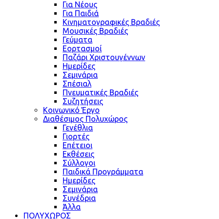
Για Νέους
Για Παιδιά
Κινηματογραφικές Βραδιές
Μουσικές Βραδιές
Γεύματα
Εορτασμοί
Παζάρι Χριστουγέννων
Ημερίδες
Σεμινάρια
Σπέσιαλ
Πνευματικές Βραδιές
Συζητήσεις
Κοινωνικό Έργο
Διαθέσιμος Πολυχώρος
Γενέθλια
Γιορτές
Επέτειοι
Εκθέσεις
Σύλλογοι
Παιδικά Προγράμματα
Ημερίδες
Σεμινάρια
Συνέδρια
Άλλα
ΠΟΛΥΧΩΡΟΣ